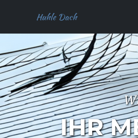
Huhle Dach
Wi
IHR M