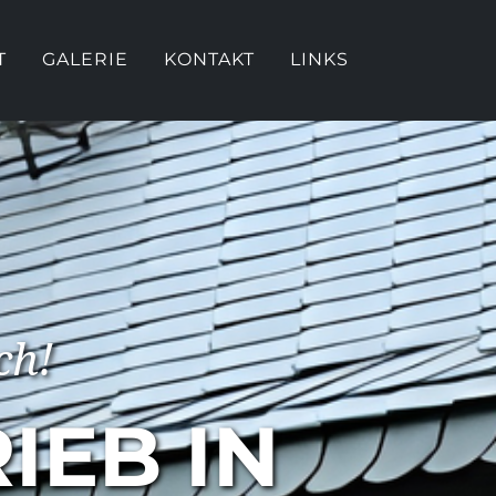
T
GALERIE
KONTAKT
LINKS
ch!
IEB IN